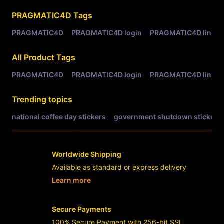
Related Tags
PRAGMATIC4D
Tags
PRAGMATIC4D
PRAGMATIC4D login
PRAGMATIC4D link alt
All Product Tags
PRAGMATIC4D
PRAGMATIC4D login
PRAGMATIC4D link alt
Trending topics
national coffee day stickers
government shutdown stickers
Worldwide Shipping
Available as standard or express delivery
Learn more
- opens in new PRAGMATIC4D LINK or 
Secure Payments
100% Secure Payment with 256-bit SSL