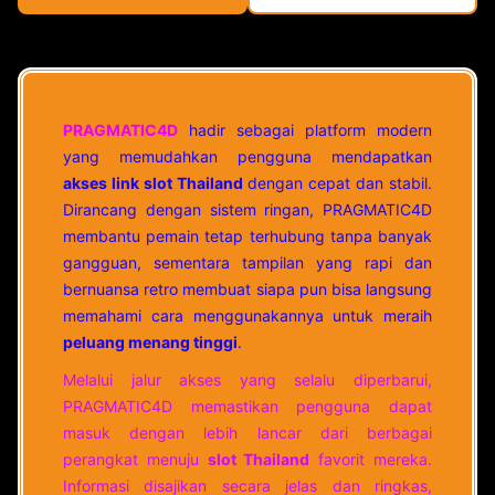
PRAGMATIC4D
hadir sebagai platform modern
yang memudahkan pengguna mendapatkan
akses link slot Thailand
dengan cepat dan stabil.
Dirancang dengan sistem ringan, PRAGMATIC4D
membantu pemain tetap terhubung tanpa banyak
gangguan, sementara tampilan yang rapi dan
bernuansa retro membuat siapa pun bisa langsung
memahami cara menggunakannya untuk meraih
peluang menang tinggi
.
Melalui jalur akses yang selalu diperbarui,
PRAGMATIC4D memastikan pengguna dapat
masuk dengan lebih lancar dari berbagai
perangkat menuju
slot Thailand
favorit mereka.
Informasi disajikan secara jelas dan ringkas,