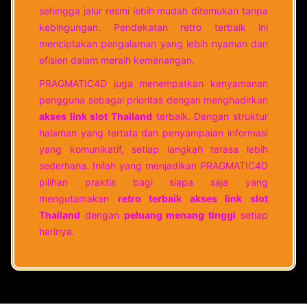
sehingga jalur resmi lebih mudah ditemukan tanpa
kebingungan. Pendekatan retro terbaik ini
menciptakan pengalaman yang lebih nyaman dan
efisien dalam meraih kemenangan.
PRAGMATIC4D juga menempatkan kenyamanan
pengguna sebagai prioritas dengan menghadirkan
akses link slot Thailand
terbaik. Dengan struktur
halaman yang tertata dan penyampaian informasi
yang komunikatif, setiap langkah terasa lebih
sederhana. Inilah yang menjadikan PRAGMATIC4D
pilihan praktis bagi siapa saja yang
mengutamakan
retro terbaik akses link slot
Thailand
dengan
peluang menang tinggi
setiap
harinya.